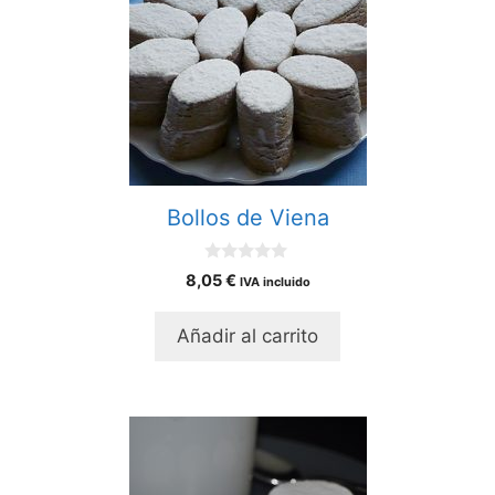
Bollos de Viena
0
8,05
€
IVA incluido
d
e
5
Añadir al carrito