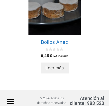
Bollos Aned
0
9,45
€
IVA incluido
d
e
5
Leer más
Atención al
© 2026 Todos los
cliente: 983 520
derechos reservados.
243