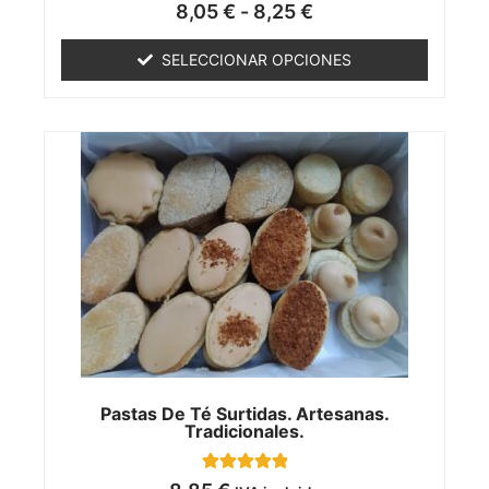
V
8,05
€
-
8,25
€
a
l
o
SELECCIONAR OPCIONES
r
a
d
o
c
o
n
0
d
e
5
Pastas De Té Surtidas. Artesanas.
Tradicionales.
5.00