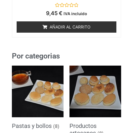
V
9,45
€
IVA incluido
a
l
o
AÑADIR AL CARRITO
r
a
d
o
c
o
n
Por categorias
0
d
e
5
Pastas y bollos
Productos
(8)
artesanos