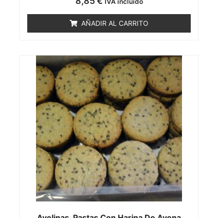
8,85
€
IVA incluido
de 5
AÑADIR AL CARRITO
Avelinas. Pastas Con Harina De Avena