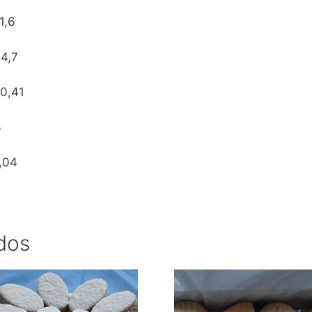
1,6
4,7
10,41
6
,04
dos