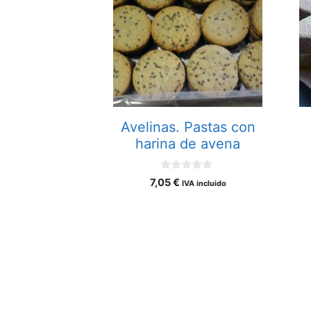
Avelinas. Pastas con
harina de avena
0
7,05
€
IVA incluido
d
e
5
Añadir al carrito