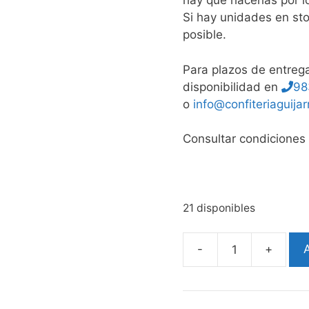
hay que hacerlas por l
Si hay unidades en sto
posible.
Para plazos de entrega
disponibilidad en
98
o
info@confiteriaguija
Consultar condiciones
21 disponibles
-
+
A