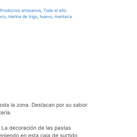
Productos artesanos
,
Todo el año
oco
,
Harina de trigo
,
huevo
,
manteca
toda la zona. Destacan por su sabor
ería.
 La decoración de las pastas
eniendo en esta caja de surtido