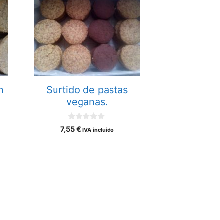
n
Surtido de pastas
veganas.
0
7,55
€
IVA incluido
d
e
5
Añadir al carrito