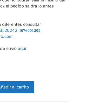
o que no podrán salir el mismo día.
ck el pedido saldrá lo antes
 diferentes consultar
3520243
676001209
rro.com
 de envío
aquí
ñadir al carrito