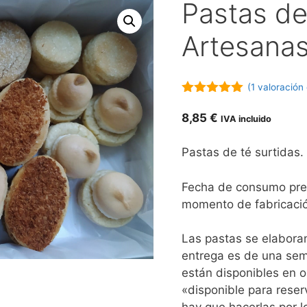
Pastas de
Artesanas
(
1
valoración 
5.00
de 5
8,85
€
IVA incluido
Pastas de té surtidas.
Fecha de consumo pref
momento de fabricaci
Las pastas se elabor
entrega es de una sem
están disponibles en 
«disponible para reser